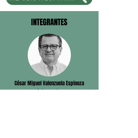
INTEGRANTES
César Miguel Valenzuela Espinoza
Integrante