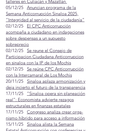
talleres en Culiacán y Mazatlán
05/12/25
Anuncian programa de la
Semana Anticorrupción Sinaloa 2025,
“Integridad al servicio de la ciudadanía”
02/12/25
El CPC Anticorrupción
acompaña a ciudadano en indagaciones
sobre despensas a un supuesto
sobreprecio
02/12/25
Se reune el Consejo de
Participacion Ciudadana Anticorrupcion
en sinaloa con la IP de los Mochis
02/12/25
Se reúne CPC Anticorrupción
con la Intercamaral de Los Mochis
20/11/25
Sinaloa aplaza armonización y
deja incierto el futuro de la transparencia
17/11/25
“Sinaloa opera sin planeación
real”: Economista advierte rezagos
estructurales en finanzas estatales
17/11/25
Con­greso ana­liza crear orga­
nismo híbrido para acceso a infor­ma­ción
15/11/25
Sinaloa alista la Semana
Estatal Anticorrupción con conferencias y