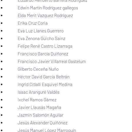
Eduardo Heriberto Barrera Rodriguez
Edwin Martín Rodríguez gallegos
Elda Merit Vazquez Rodríguez
Erika Cruz Coria
Eva Luz Llanes Guerrero
Eva Zenona Güicho Sainz
Felipe René Castro Lizarraga
Francisco García Quiñonez
Francisco Javier Villarreal Gastelum
Gilberto Ceceña Nuño
Héctor David García Beltrán
Ingrid Citlalli Esquivel Medina
Isaac Aranguré Valdés
Ixchel Ramos Gámez
Javier Llausás Magaña
Jazmin Salomón Aguilar
Jesús Alexander Quiñónez
Jesús Manuel López Marroquín