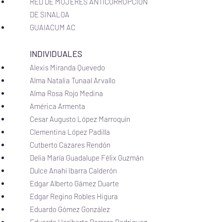
RED DE MUJERES ANTICORRUPCIÓN
DE SINALOA
GUAIACUM AC
INDIVIDUALES
Alexis Miranda Quevedo
Alma Natalia Tunaal Arvallo
Alma Rosa Rojo Medina
América Armenta
Cesar Augusto López Marroquín
Clementina López Padilla
Cutberto Cazares Rendón
Delia María Guadalupe Félix Guzmán
Dulce Anahí Ibarra Calderón
Edgar Alberto Gámez Duarte
Edgar Regino Robles Higura
Eduardo Gómez González