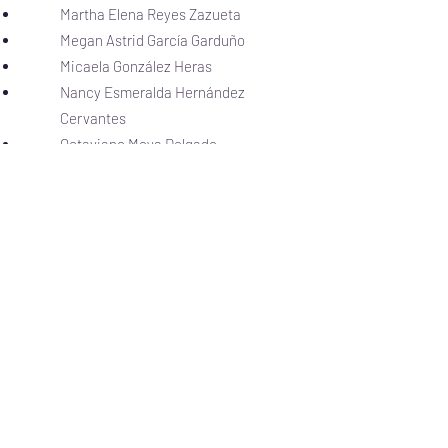
Martha Elena Reyes Zazueta
Megan Astrid García Garduño
Micaela González Heras
Nancy Esmeralda Hernández
Cervantes
Octaviano Moya Delgado
Oscar Israel Trejo Osuna
Pedro Alberto Rojas Rojas
Raquel Briseño Dueñas
Reynalda Lourdes Millán Núñez
Roberto Carlos López López
Rodulfa Flores Vizcarra
Rosa Imelda Díaz Neris
Rosario Dignora Valdez López
Sheila del Carmen Arias Martínez
Silvia Gissell López González
Úrsula Jesabel Cebreros Soto