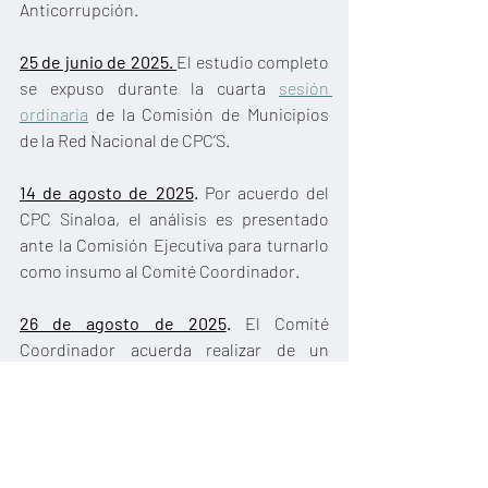
Anticorrupción.
25 de junio de 2025.
El estudio completo 
se expuso durante la cuarta 
sesión 
ordinaria
 de la Comisión de Municipios 
de la Red Nacional de CPC’S.
14 de agosto de 2025
.
 Por acuerdo del 
CPC Sinaloa, el análisis es presentado 
ante la Comisión Ejecutiva para turnarlo 
como insumo al Comité Coordinador.
26 de agosto de 2025
.
 El Comité 
Coordinador acuerda realizar de un 
diagnóstico para Sinaloa, tomando como 
punto de partida el estudio previamente 
presentado.
18 de marzo de 2026
. Tras varios meses 