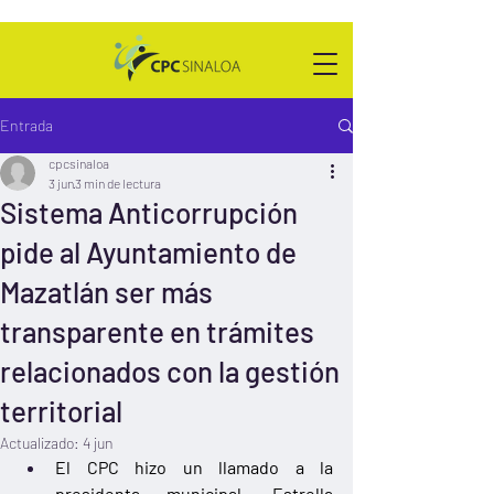
Entrada
cpcsinaloa
3 jun
3 min de lectura
Sistema Anticorrupción
pide al Ayuntamiento de
Mazatlán ser más
transparente en trámites
relacionados con la gestión
territorial
Actualizado:
4 jun
El CPC hizo un llamado a la 
presidenta municipal, Estrella 