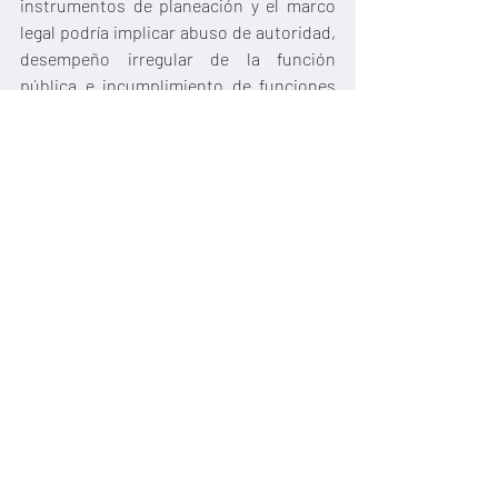
instrumentos de planeación y el marco 
legal podría implicar abuso de autoridad, 
desempeño irregular de la función 
pública e incumplimiento de funciones 
por parte de las personas servidoras 
públicas”, señaló el organismo colegiado.
Por eso, a través de mecanismos de 
transparencia proactiva y datos abiertos, 
se busca prevenir las faltas 
administrativas y hechos de corrupción 
que aumentan el riesgo de desastre ante 
los impactos de fenómenos 
meteorológicos y los efectos del cambio 
climático, así como la pérdida de 
biodiversidad. Estas acciones están 
inscritas en la Agenda Anticorrupción 
para el Desarrollo Sostenible que se 
impulsa desde el Comité de Participación 