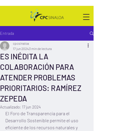
Entrada
cpcsinaloa
17 jun 2024
3 min de lectura
ES INÉDITA LA
COLABORACIÓN PARA
ATENDER PROBLEMAS
PRIORITARIOS: RAMÍREZ
ZEPEDA
Actualizado:
17 jun 2024
El Foro de Transparencia para el 
Desarrollo Sostenible permite el uso 
eficiente de los recursos naturales y 