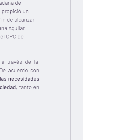
dadana de 
 propició un 
fin de alcanzar 
na Aguilar, 
del CPC de 
a través de la  
 De acuerdo con 
 las necesidades 
ociedad,
 tanto en 