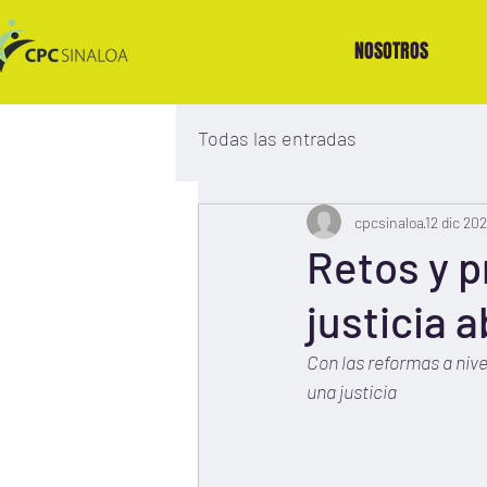
NOSOTROS
Todas las entradas
cpcsinaloa
12 dic 20
Retos y p
justicia a
Con las reformas a nive
una justicia