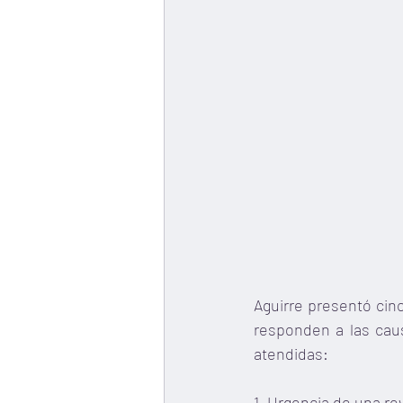
Aguirre presentó cinc
responden a las caus
atendidas:
1. Urgencia de una re