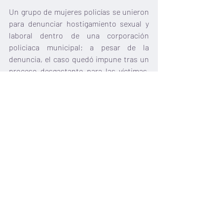
Un grupo de mujeres policías se unieron 
para denunciar hostigamiento sexual y 
laboral dentro de una corporación 
policiaca municipal; a pesar de la 
denuncia, el caso quedó impune tras un 
proceso desgastante para las víctimas, 
elevándose además la violencia hacia 
ellas. 
El proceso generó revictimización, 
aislamiento para las denunciantes así 
como afectaciones emocionales; además 
en la investigación se señala que hubo 
represalias y testigos amenazados. 
Después de la violencia institucional 
sufrida, algunas de ellas renunciaron a 
sus puestos.