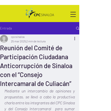
Entrada
cpcsinaloa
25 mar 2025
2 min de lectura
Reunión del Comité de
Participación Ciudadana
Anticorrupción de Sinaloa
con el “Consejo
Intercamaral de Culiacán”
Mediante un intercambio de opiniones y 
propuestas, se llevó a cabo la productiva 
charla entre los integrantes del CPC Sinaloa 
y del Consejo Intercamaral  para sumar 