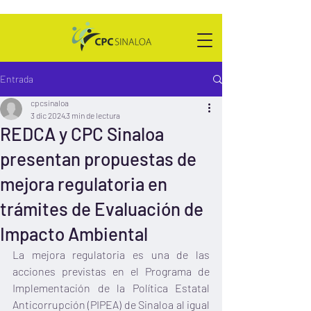
Entrada
cpcsinaloa
3 dic 2024
3 min de lectura
REDCA y CPC Sinaloa
presentan propuestas de
mejora regulatoria en
trámites de Evaluación de
Impacto Ambiental
La mejora regulatoria es una de las 
acciones previstas en el Programa de 
Implementación de la Política Estatal 
Anticorrupción (PIPEA) de Sinaloa al igual 