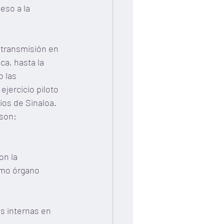
eso a la 
transmisión en 
ca, hasta la 
 las 
jercicio piloto 
ios de Sinaloa.
son:
n la 
omo órgano
s internas en 