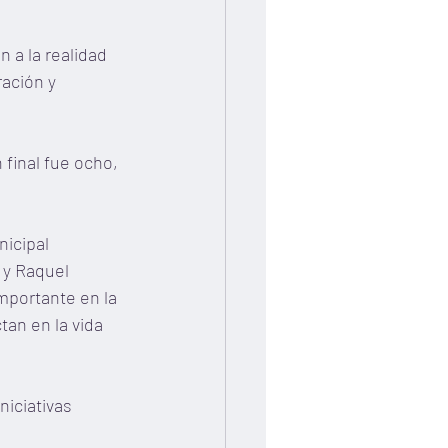
a la realidad 
ación y 
 final fue ocho, 
icipal 
 y Raquel 
portante en la 
tan en la vida 
niciativas 