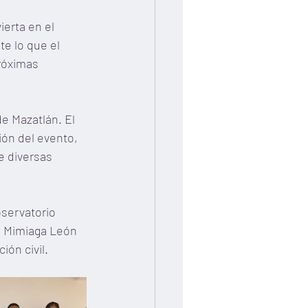
erta en el 
e lo que el 
róximas 
e Mazatlán. El 
ón del evento, 
e diversas 
servatorio 
a Mimiaga León 
ión civil.