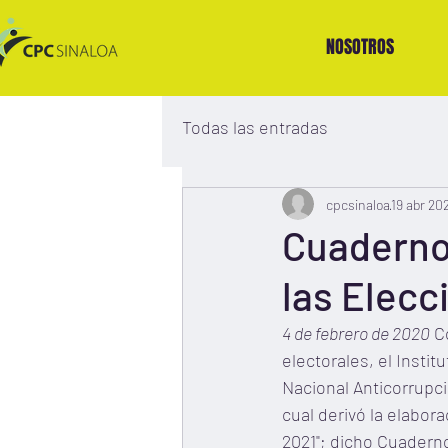
NOSOTROS
Todas las entradas
cpcsinaloa
19 abr 20
Cuaderno
las Elec
4 de febrero de 2020
 C
electorales, el Insti
Nacional Anticorrupc
cual derivó la elabor
2021"; dicho Cuaderno