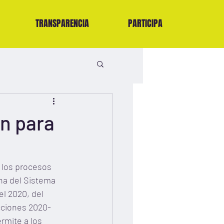
TRANSPARENCIA
PARTICIPA
n para
n los procesos 
ana del Sistema 
l 2020, del 
cciones 2020-
rmite a los 