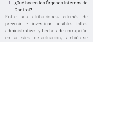
¿Qué hacen los Órganos Internos de 
Control?
Entre sus atribuciones, además de 
prevenir e investigar posibles faltas 
administrativas y hechos de corrupción 
en su esfera de actuación, también se 
encargan de 
imponer 
sanciones 
administrativas no graves
, que son las 
siguientes de acuerdo a la 
Ley de 
Responsabilidades 
Administrativas de Sinaloa
:
I. Amonestación pública o privada
II. Suspensión del empleo, cargo o 
comisión
III. Destitución de su empleo, cargo o 
comisión
IV. Inhabilitación temporal (de 3 meses a 1 
año) para desempeñar empleos, cargos o 