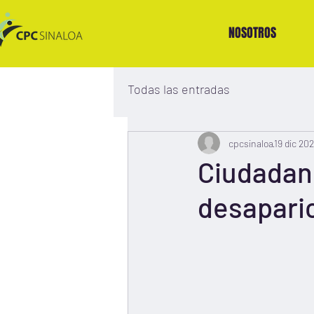
NOSOTROS
Todas las entradas
cpcsinaloa
19 dic 20
Ciudadaní
desapari