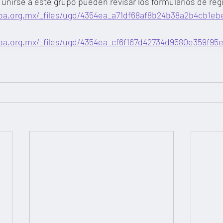
nirse a este grupo pueden revisar los formularios de regis
loa.org.mx/_files/ugd/4354ea_a71df68af8b24b38a2b4cb1eb
loa.org.mx/_files/ugd/4354ea_cf6f167d42734d9580e359f95