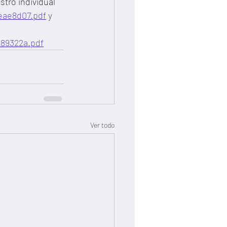
tro individual 
eae8d07.pdf
 y 
e89322a.pdf
Ver todo