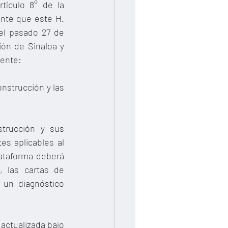
ículo 8° de la 
nte que este H. 
l pasado 27 de 
ón de Sinaloa y 
iente:
nstrucción y las 
strucción y sus 
s aplicables al 
ataforma deberá 
 las cartas de 
 un diagnóstico 
actualizada bajo 