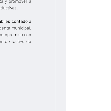
za y promover a 
oductivas.
biles contado a 
denta municipal, 
 compromiso con 
nto efectivo de 