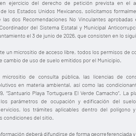
n ejercicio del derecho de petición prevista en el art
a de los Estados Unidos Mexicanos, solicitamos formalme
 las dos Recomendaciones No Vinculantes aprobadas e
oordinador del Sistema Estatal y Municipal Anticorrupci
untamiento el 3 de junio de 2026, que consisten en lo sigu
nte un micrositio de acceso libre, todos los permisos de co
e cambio de uso de suelo emitidos por el Municipio.
 micrositio de consulta pública, las licencias de con
lutivos en materia ambiental, así como las condicionante
9, “Santuario Playa Tortuguera El Verde Camacho”. La pl
 los parámetros de ocupación y edificación del suelo,
servicios, los trámites aplicables dentro del polígono y
s condiciones del sitio.
formación deberá difundirse de forma georreferenciada y 