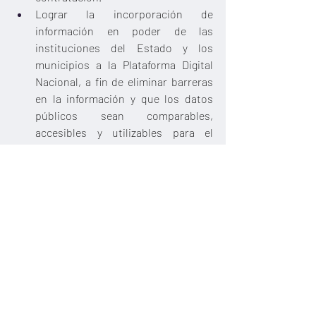
Lograr la incorporación de 
información en poder de las 
instituciones del Estado y los 
municipios a la Plataforma Digital 
Nacional, a fin de eliminar barreras 
en la información y que los datos 
públicos sean comparables, 
accesibles y utilizables para el 
combate a la corrupción.
Consolidar el trabajo coordinado 
que se ha venido realizando con los 
municipios, para que los cambios de 
administración no detengan la 
dinámica de trabajo que se sigue en 
la implementación de la Política 
Estatal Anticorrupción (PEA).
Avanzar en el trabajo legislativo. 
Aprovecho la oportunidad para 